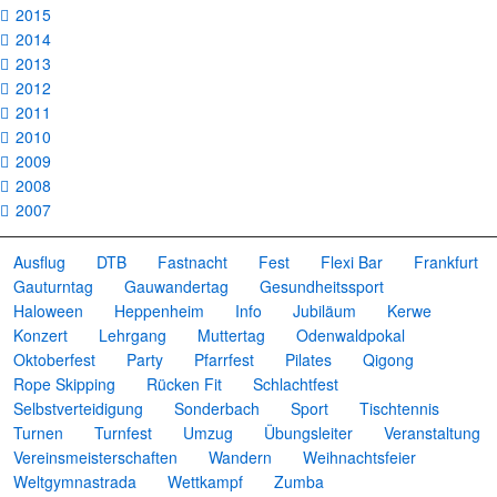
2015
2014
2013
2012
2011
2010
2009
2008
2007
Ausflug
DTB
Fastnacht
Fest
Flexi Bar
Frankfurt
Gauturntag
Gauwandertag
Gesundheitssport
Haloween
Heppenheim
Info
Jubiläum
Kerwe
Konzert
Lehrgang
Muttertag
Odenwaldpokal
Oktoberfest
Party
Pfarrfest
Pilates
Qigong
Rope Skipping
Rücken Fit
Schlachtfest
Selbstverteidigung
Sonderbach
Sport
Tischtennis
Turnen
Turnfest
Umzug
Übungsleiter
Veranstaltung
Vereinsmeisterschaften
Wandern
Weihnachtsfeier
Weltgymnastrada
Wettkampf
Zumba